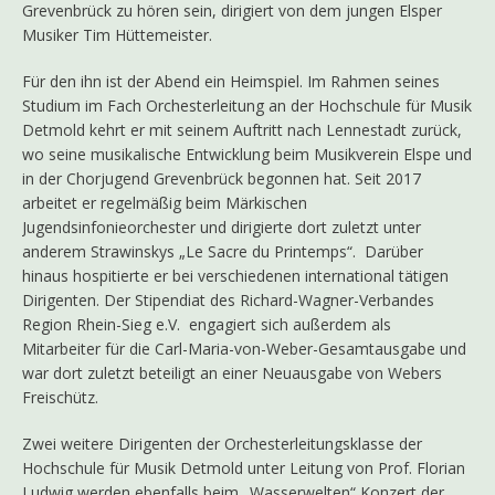
Grevenbrück zu hören sein, dirigiert von dem jungen Elsper
Musiker Tim Hüttemeister.
Für den ihn ist der Abend ein Heimspiel. Im Rahmen seines
Studium im Fach Orchesterleitung an der Hochschule für Musik
Detmold kehrt er mit seinem Auftritt nach Lennestadt zurück,
wo seine musikalische Entwicklung beim Musikverein Elspe und
in der Chorjugend Grevenbrück begonnen hat. Seit 2017
arbeitet er regelmäßig beim Märkischen
Jugendsinfonieorchester und dirigierte dort zuletzt unter
anderem Strawinskys „Le Sacre du Printemps“. Darüber
hinaus hospitierte er bei verschiedenen international tätigen
Dirigenten. Der Stipendiat des Richard-Wagner-Verbandes
Region Rhein-Sieg e.V. engagiert sich außerdem als
Mitarbeiter für die Carl-Maria-von-Weber-Gesamtausgabe und
war dort zuletzt beteiligt an einer Neuausgabe von Webers
Freischütz.
Zwei weitere Dirigenten der Orchesterleitungsklasse der
Hochschule für Musik Detmold unter Leitung von Prof. Florian
Ludwig werden ebenfalls beim „Wasserwelten“ Konzert der