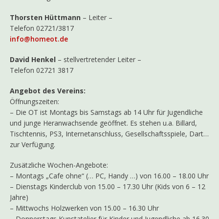
Thorsten Hüttmann
– Leiter –
Telefon 02721/3817
info@homeot.de
David Henkel
– stellvertretender Leiter –
Telefon 02721 3817
Angebot des Vereins:
Öffnungszeiten:
– Die OT ist Montags bis Samstags ab 14 Uhr für Jugendliche
und junge Heranwachsende geöffnet. Es stehen u.a. Billard,
Tischtennis, PS3, Internetanschluss, Gesellschaftsspiele, Dart…
zur Verfügung.
Zusätzliche Wochen-Angebote:
– Montags „Cafe ohne“ (… PC, Handy …) von 16.00 – 18.00 Uhr
– Dienstags Kinderclub von 15.00 – 17.30 Uhr (Kids von 6 – 12
Jahre)
– Mittwochs Holzwerken von 15.00 – 16.30 Uhr
– Donnerstags Kunstatelier für Kinder und Jugendliche ab 16.30