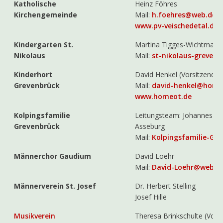
Katholische
Heinz Föhres
Kirchengemeinde
Mail:
h.foehres@web.de
www.pv-veischedetal.de/
Kindergarten St.
Martina Tigges-Wichtmann 
Nikolaus
Mail:
st-nikolaus-grevenb
Kinderhort
David Henkel (Vorsitzender
Grevenbrück
Mail:
david-henkel@home
www.homeot.de
Kolpingsfamilie
Leitungsteam: Johannes He
Grevenbrück
Asseburg
Mail:
Kolpingsfamilie-Gr
Männerchor Gaudium
David Loehr
Mail:
David-Loehr@web.d
Männerverein St. Josef
Dr. Herbert Stelling
Josef Hille
Musikverein
Theresa Brinkschulte (Vors