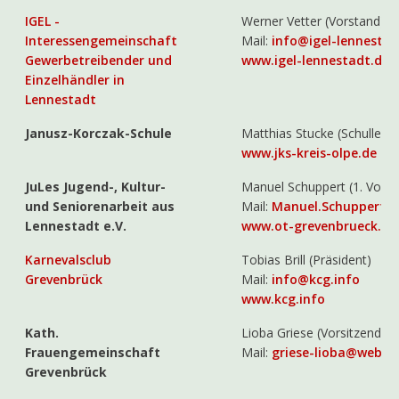
IGEL -
Werner Vetter (Vorstand)
Interessengemeinschaft
Mail:
info@igel-lennestad
Gewerbetreibender und
www.igel-lennestadt.de
Einzelhändler in
Lennestadt
Janusz-Korczak-Schule
Matthias Stucke (Schulleiter
www.jks-kreis-olpe.de
JuLes Jugend-, Kultur-
Manuel Schuppert (1. Vorsi
und Seniorenarbeit aus
Mail:
Manuel.Schuppert@
Lennestadt e.V.
www.ot-grevenbrueck.de
Karnevalsclub
Tobias Brill (Präsident)
Grevenbrück
Mail:
info@kcg.info
www.kcg.info
Kath.
Lioba Griese (Vorsitzender)
Frauengemeinschaft
Mail:
griese-lioba@web.d
Grevenbrück