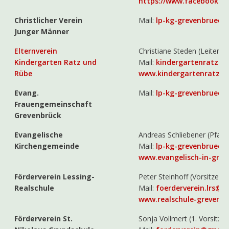
https://www.facebook.c
Christlicher Verein
Mail:
lp-kg-grevenbrueck
Junger Männer
Elternverein
Christiane Steden (Leiterin)
Kindergarten Ratz und
Mail:
kindergartenratzun
Rübe
www.kindergartenratzun
Evang.
Mail:
lp-kg-grevenbrueck
Frauengemeinschaft
Grevenbrück
Evangelische
Andreas Schliebener (Pfarre
Kirchengemeinde
Mail:
lp-kg-grevenbrueck
www.evangelisch-in-grev
Förderverein Lessing-
Peter Steinhoff (Vorsitzend
Realschule
Mail:
foerderverein.lrs@g
www.realschule-grevenbr
Förderverein St.
Sonja Vollmert (1. Vorsitze