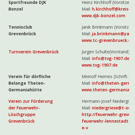
Sportfreunde DJK
Heinz Kirchhoff (Vorsitzend
Bonzel
Mail:
h.kirchhoff@kreis-ol
www.djk-bonzel.com
Tennisclub
Janik Brinkmann (Vorsitzen
Grevenbrück
Mail:
ja.brinkmann@yaho
www.tc-grevenbrueck.de
Turnverein Grevenbrück
Jürgen Schulte(Vorstand)
Mail:
info@tvg-1907.de
www.tvg-1907.de
Verein für dörfliche
Meinolf Heimes (Schrift- u
Belange Theten-
Mail:
info@theten-germa
Germaniahütte
www.theten-germaniahu
Verein zur Förderung
Hermann-Josef Niedergriese
der Feuerwehr-
Mail:
niedergriese@t-onli
Löschgruppe
http://feuerwehr-grevenb
Grevenbrück
feuerwehr-lennestadt-lo
e-v