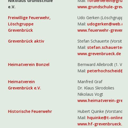
Nikolaus Grundschule
Mail:
forderverein@grund
e.V.
www.grundschule-greven
Freiwillige Feuerwehr,
Udo Gerken (Löschgruppen
Löschgruppe
Mail:
udogerken@web.de
Grevenbrück
www.feuerwehr-grevenbr
Grevenbrück aktiv
Stefan Schauerte (Vorsitze
Mail:
stefan.schauerte@
www.grevenbrueck.de
Heimatverein Bonzel
Bernward Allebrodt (1. Vors
Mail:
peterhochscheid@w
Heimatverein
Manfred Graf
Grevenbrück e.V.
Dr. Klaus Skrodolies
Nikolaus Vogt
www.heimatverein-greve
Historische Feuerwehr
Hubert Quinke (Vorstandsmi
Mail:
hquinke@t-online.d
www.hf-grevenbrueck.de