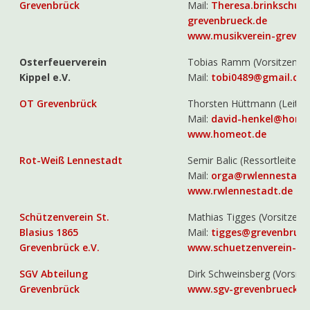
Grevenbrück
Mail:
Theresa.brinkschul
grevenbrueck.de
www.musikverein-greven
Osterfeuerverein
Tobias Ramm (Vorsitzende
Kippel e.V.
Mail:
tobi0489@gmail.co
OT Grevenbrück
Thorsten Hüttmann (Leiter
Mail:
david-henkel@home
www.homeot.de
Rot-Weiß Lennestadt
Semir Balic (Ressortleiter 
Mail:
orga@rwlennestadt
www.rwlennestadt.de
Schützenverein St.
Mathias Tigges (Vorsitzend
Blasius 1865
Mail:
tigges@grevenbruec
Grevenbrück e.V.
www.schuetzenverein-gre
SGV Abteilung
Dirk Schweinsberg (Vorsitz
Grevenbrück
www.sgv-grevenbrueck.d