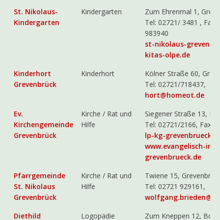
St. Nikolaus-
Kindergarten
Zum Ehrenmal 1, Greve
Kindergarten
Tel: 02721/ 3481 , Fax 
983940
st-nikolaus-grevenb
kitas-olpe.de
Kinderhort
Kinderhort
Kölner Straße 60, Grev
Grevenbrück
Tel: 02721/718437,
hort@homeot.de
Ev.
Kirche / Rat und
Siegener Straße 13, Le
Kirchengemeinde
Hilfe
Tel: 02721/2166, Fax 
Grevenbrück
lp-kg-grevenbrueck@
www.evangelisch-in-
grevenbrueck.de
Pfarrgemeinde
Kirche / Rat und
Twiene 15, Grevenbrüc
St. Nikolaus
Hilfe
Tel: 02721 929161,
Grevenbrück
wolfgang.brieden@g
Diethild
Logopädie
Zum Kneppen 12, Bonz