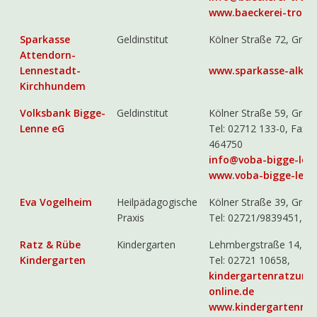
www.baeckerei-troest
Sparkasse
Geldinstitut
Kölner Straße 72, Grev
Attendorn-
Lennestadt-
www.sparkasse-alk.d
Kirchhundem
Volksbank Bigge-
Geldinstitut
Kölner Straße 59, Grev
Lenne eG
Tel: 02712 133-0, Fax 
464750
info@voba-bigge-len
www.voba-bigge-lenn
Eva Vogelheim
Heilpädagogische
Kölner Straße 39, Grev
Praxis
Tel: 02721/9839451,
Ratz & Rübe
Kindergarten
Lehmbergstraße 14, Gr
Kindergarten
Tel: 02721 10658,
kindergartenratzund
online.de
www.kindergartenrat