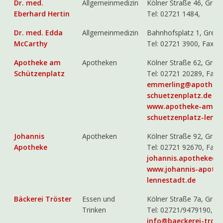
Dr. med.
Allgemeinmedizin
Kölner Straße 46, Grev
Eberhard Hertin
Tel: 02721 1484,
Dr. med. Edda
Allgemeinmedizin
Bahnhofsplatz 1, Grev
McCarthy
Tel: 02721 3900, Fax 
Apotheke am
Apotheken
Kölner Straße 62, Grev
Schützenplatz
Tel: 02721 20289, Fax
emmerling@apothek
schuetzenplatz.de
www.apotheke-am-
schuetzenplatz-lenne
Johannis
Apotheken
Kölner Straße 92, Grev
Apotheke
Tel: 02721 92670, Fax
johannis.apotheke@t-
www.johannis-apothe
lennestadt.de
Bäckerei Tröster
Essen und
Kölner Straße 7a, Grev
Trinken
Tel: 02721/9479190,
info@baeckerei-troes