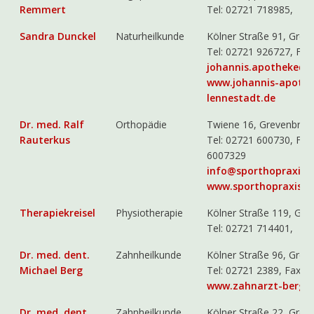
Remmert
Tel: 02721 718985,
Sandra Dunckel
Naturheilkunde
Kölner Straße 91, Grev
Tel: 02721 926727, Fa
johannis.apotheke@t-
www.johannis-apothe
lennestadt.de
Dr. med. Ralf
Orthopädie
Twiene 16, Grevenbrüc
Rauterkus
Tel: 02721 600730, Fax
6007329
info@sporthopraxis.
www.sporthopraxis.d
Therapiekreisel
Physiotherapie
Kölner Straße 119, Gre
Tel: 02721 714401,
Dr. med. dent.
Zahnheilkunde
Kölner Straße 96, Grev
Michael Berg
Tel: 02721 2389, Fax 
www.zahnarzt-berg.
Dr. med. dent.
Zahnheilkunde
Kölner Straße 22, Grev