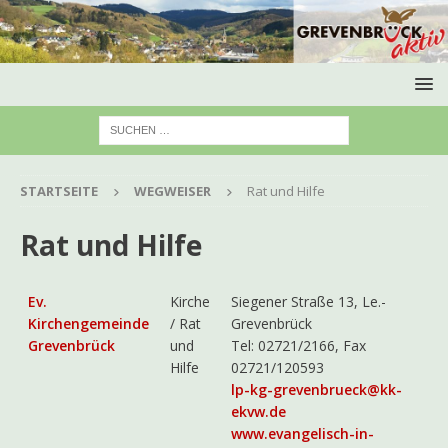
STARTSEITE
WEGWEISER
Rat und Hilfe
Rat und Hilfe
Ev.
Kirche
Siegener Straße 13, Le.-
Kirchengemeinde
/ Rat
Grevenbrück
Grevenbrück
und
Tel: 02721/2166, Fax
Hilfe
02721/120593
lp-kg-grevenbrueck@kk-
ekvw.de
www.evangelisch-in-