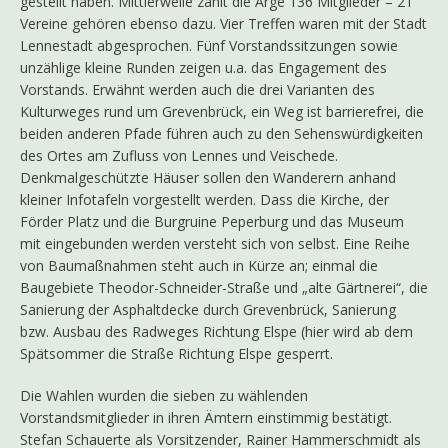
gestellt haben. Mittlerweile zählt die Arge 136 Mitglieder – 21
Vereine gehören ebenso dazu. Vier Treffen waren mit der Stadt
Lennestadt abgesprochen. Fünf Vorstandssitzungen sowie
unzählige kleine Runden zeigen u.a. das Engagement des
Vorstands. Erwähnt werden auch die drei Varianten des
Kulturweges rund um Grevenbrück, ein Weg ist barrierefrei, die
beiden anderen Pfade führen auch zu den Sehenswürdigkeiten
des Ortes am Zufluss von Lennes und Veischede.
Denkmalgeschützte Häuser sollen den Wanderern anhand
kleiner Infotafeln vorgestellt werden. Dass die Kirche, der
Förder Platz und die Burgruine Peperburg und das Museum
mit eingebunden werden versteht sich von selbst. Eine Reihe
von Baumaßnahmen steht auch in Kürze an; einmal die
Baugebiete Theodor-Schneider-Straße und „alte Gärtnerei“, die
Sanierung der Asphaltdecke durch Grevenbrück, Sanierung
bzw. Ausbau des Radweges Richtung Elspe (hier wird ab dem
Spätsommer die Straße Richtung Elspe gesperrt.
Die Wahlen wurden die sieben zu wählenden
Vorstandsmitglieder in ihren Ämtern einstimmig bestätigt.
Stefan Schauerte als Vorsitzender, Rainer Hammerschmidt als