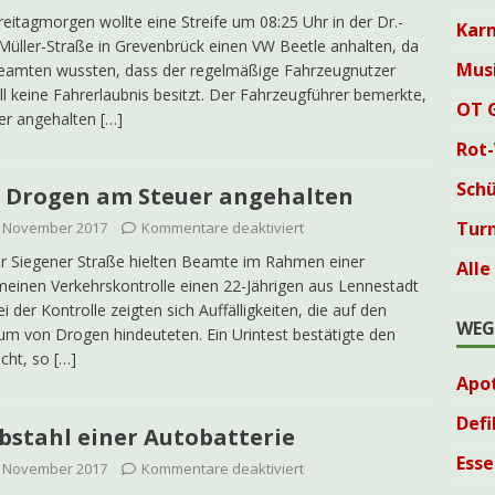
eitagmorgen wollte eine Streife um 08:25 Uhr in der Dr.-
Karn
Müller-Straße in Grevenbrück einen VW Beetle anhalten, da
Mus
eamten wussten, dass der regelmäßige Fahrzeugnutzer
ll keine Fahrerlaubnis besitzt. Der Fahrzeugführer bemerkte,
OT 
er angehalten
[…]
Rot
Sch
 Drogen am Steuer angehalten
Tur
. November 2017
Kommentare deaktiviert
r Siegener Straße hielten Beamte im Rahmen einer
Alle
meinen Verkehrskontrolle einen 22-Jährigen aus Lennestadt
ei der Kontrolle zeigten sich Auffälligkeiten, die auf den
WEG
m von Drogen hindeuteten. Ein Urintest bestätigte den
cht, so
[…]
Apo
Defi
bstahl einer Autobatterie
Esse
. November 2017
Kommentare deaktiviert