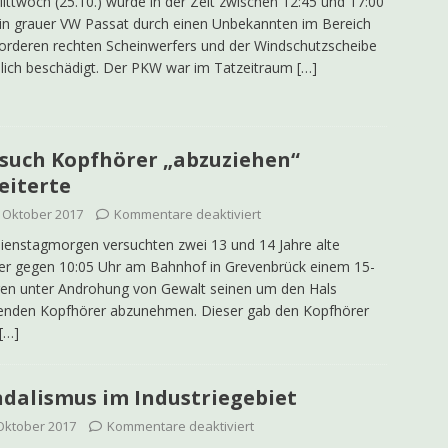
ttwoch (25.10.) wurde in der Zeit zwischen 12:45 und 17:00
in grauer VW Passat durch einen Unbekannten im Bereich
orderen rechten Scheinwerfers und der Windschutzscheibe
lich beschädigt. Der PKW war im Tatzeitraum
[…]
such Kopfhörer „abzuziehen“
eiterte
. Oktober 2017
Kommentare deaktiviert
enstagmorgen versuchten zwei 13 und 14 Jahre alte
er gegen 10:05 Uhr am Bahnhof in Grevenbrück einem 15-
gen unter Androhung von Gewalt seinen um den Hals
enden Kopfhörer abzunehmen. Dieser gab den Kopfhörer
[…]
dalismus im Industriegebiet
 Oktober 2017
Kommentare deaktiviert