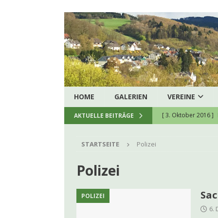
HOME
GALERIEN
VEREINE
[ 3. Oktober 2016 ]
AKTUELLE BEITRÄGE
[ 5. August 2026 ]
H
STARTSEITE
Polizei
zukunftssichere hau
[ 8. Juli 2026 ]
Spend
Polizei
[ 23. Juni 2026 ]
Ein
Sac
POLIZEI
[ 22. Juni 2026 ]
Kon
6.
[ 9. Juni 2026 ]
Firm