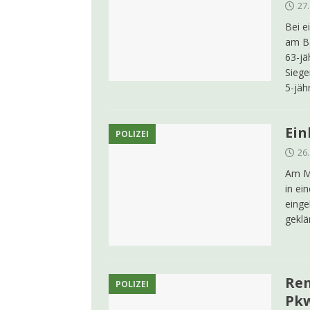
27
Bei e
am Ba
63-jä
Siege
5-jäh
Ein
POLIZEI
26
Am Mo
in ei
einge
geklä
Ren
POLIZEI
Pk