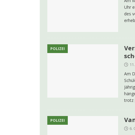
Am Mi
Uhr e
des v
erheb
Ver
POLIZEI
sch
11
Am Di
Schül
Jähri
häng
trotz
Van
POLIZEI
6.