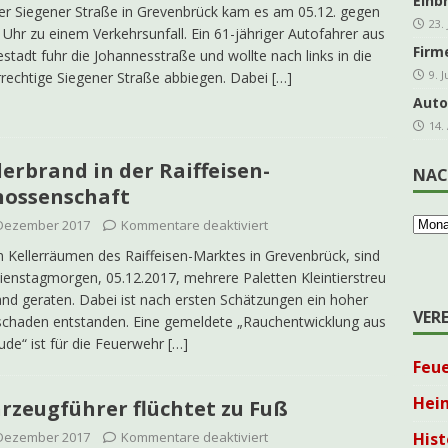
Einb
er Siegener Straße in Grevenbrück kam es am 05.12. gegen
23.
ing Grevenbrück Ü 60 geht in die Melbecke
KOLPING
 Uhr zu einem Verkehrsunfall. Ein 61-jähriger Autofahrer aus
Firm
stadt fuhr die Johannesstraße und wollte nach links in die
es e.V. freut sich über steigende Mitgliederzahlen
AKTUELLES
9. 
rechtige Siegener Straße abbiegen. Dabei
[…]
DER-Kleinprojektförderung für den Veischede Park
AKTUELLES
Auto
14.
ahre Kolpingsfamilie: Nachhaltiges Projekt im Veischede Park
lerbrand in der Raiffeisen-
NAC
ossenschaft
hreshauptversammlung kfd Grevenbrück
AKTUELLES
 Dezember 2017
Kommentare deaktiviert
]
Traditionelles Schlachtfest in der Schützenhalle
ARCHIV
n Kellerräumen des Raiffeisen-Marktes in Grevenbrück, sind
enstagmorgen, 05.12.2017, mehrere Paletten Kleintierstreu
and geraten. Dabei ist nach ersten Schätzungen ein hoher
VER
chaden entstanden. Eine gemeldete „Rauchentwicklung aus
de“ ist für die Feuerwehr
[…]
Feu
Hei
rzeugführer flüchtet zu Fuß
 Dezember 2017
Kommentare deaktiviert
Hist