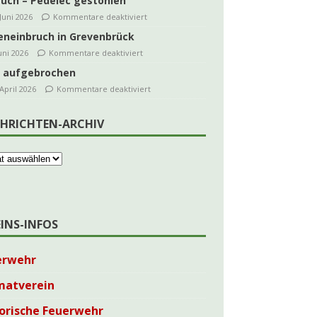
ruch – Pedelec gestohlen
 Juni 2026
Kommentare deaktiviert
eneinbruch in Grevenbrück
Juni 2026
Kommentare deaktiviert
 aufgebrochen
 April 2026
Kommentare deaktiviert
HRICHTEN-ARCHIV
EINS-INFOS
erwehr
matverein
orische Feuerwehr