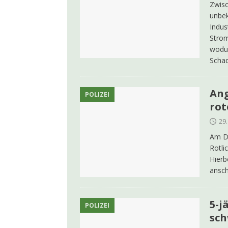
Zwis
unbek
Indus
Strom
wodur
Scha
Ang
POLIZEI
rot
29
Am Do
Rotli
Hierb
ansch
5-j
POLIZEI
sch