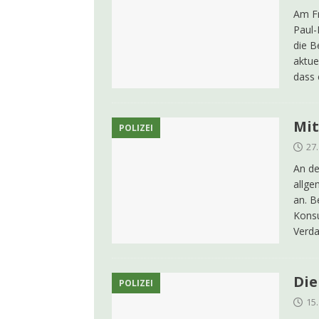
Am Fr
Paul-
die B
aktue
dass 
Mit
POLIZEI
27
An de
allge
an. B
Konsu
Verda
Die
POLIZEI
15