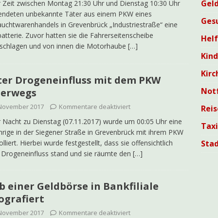
Geld
r Zeit zwischen Montag 21:30 Uhr und Dienstag 10:30 Uhr
endeten unbekannte Täter aus einem PKW eines
Ges
uchtwarenhandels in Grevenbrück „Industriestraße“ eine
atterie. Zuvor hatten sie die Fahrerseitenscheibe
Helf
schlagen und von innen die Motorhaube
[…]
Kin
Kirc
er Drogeneinfluss mit dem PKW
Not
terwegs
 November 2017
Kommentare deaktiviert
Reis
r Nacht zu Dienstag (07.11.2017) wurde um 00:05 Uhr eine
Tax
hrige in der Siegener Straße in Grevenbrück mit ihrem PKW
Sta
olliert. Hierbei wurde festgestellt, dass sie offensichtlich
 Drogeneinfluss stand und sie räumte den
[…]
b einer Geldbörse in Bankfiliale
ografiert
 November 2017
Kommentare deaktiviert