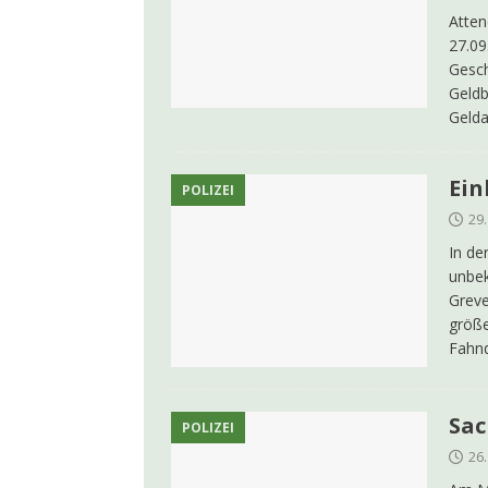
Atten
27.09
Gesch
Geldb
Geld
Ein
POLIZEI
29
In de
unbek
Greve
größe
Fahn
Sac
POLIZEI
26