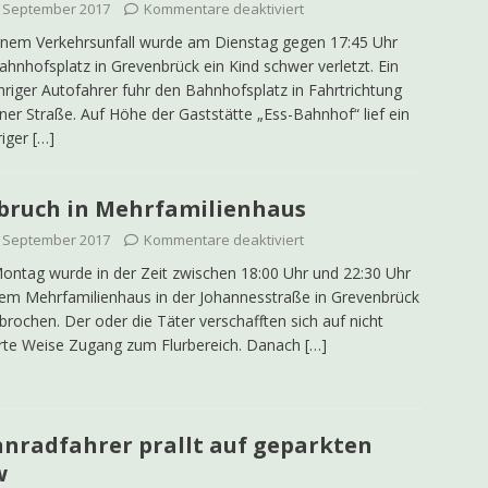
. September 2017
Kommentare deaktiviert
inem Verkehrsunfall wurde am Dienstag gegen 17:45 Uhr
hnhofsplatz in Grevenbrück ein Kind schwer verletzt. Ein
hriger Autofahrer fuhr den Bahnhofsplatz in Fahrtrichtung
ner Straße. Auf Höhe der Gaststätte „Ess-Bahnhof“ lief ein
riger
[…]
bruch in Mehrfamilienhaus
. September 2017
Kommentare deaktiviert
ntag wurde in der Zeit zwischen 18:00 Uhr und 22:30 Uhr
nem Mehrfamilienhaus in der Johannesstraße in Grevenbrück
brochen. Der oder die Täter verschafften sich auf nicht
rte Weise Zugang zum Flurbereich. Danach
[…]
nradfahrer prallt auf geparkten
w