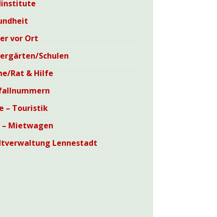
institute
undheit
er vor Ort
dergärten/Schulen
he/Rat & Hilfe
fallnummern
e – Touristik
i – Mietwagen
dtverwaltung Lennestadt