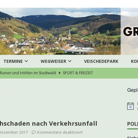
TERMINE
WEGWEISER
VEISCHEDEPARK
KO
Ruinen und Höhlen im Stadtwald
SPORT & FREIZEIT
ausArztZentrum Grevenbrück stellt die Weichen für eine
Gepl
särztliche Versorgung
AKTUELLES
enübergabe des Dreigestirns
AKTUELLES
H
i
bruch – Pedelec gestohlen
POLIZEI
n
hschaden nach Verkehrsunfall
w
POL
zert der Chorjugend
ARCHIV
e
 Dezember 2017
Kommentare deaktiviert
i
eneinbruch in Grevenbrück
POLIZEI
s