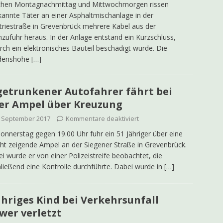
chen Montagnachmittag und Mittwochmorgen rissen
annte Täter an einer Asphaltmischanlage in der
triestraße in Grevenbrück mehrere Kabel aus der
zufuhr heraus. In der Anlage entstand ein Kurzschluss,
ch ein elektronisches Bauteil beschädigt wurde. Die
denshöhe
[…]
etrunkener Autofahrer fährt bei
er Ampel über Kreuzung
. September 2017
Kommentare deaktiviert
nnerstag gegen 19.00 Uhr fuhr ein 51 Jähriger über eine
cht zeigende Ampel an der Siegener Straße in Grevenbrück.
ei wurde er von einer Polizeistreife beobachtet, die
ließend eine Kontrolle durchführte. Dabei wurde in
[…]
ähriges Kind bei Verkehrsunfall
wer verletzt