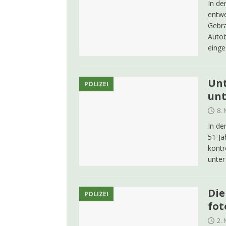
In de
entw
Gebra
Autob
einge
Unt
POLIZEI
un
8.
In de
51-Jä
kontr
unter
Die
POLIZEI
fot
2.