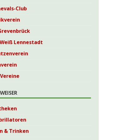
evals-Club
ikverein
Grevenbrück
-Weiß Lennestadt
ützenverein
nverein
 Vereine
WEISER
theken
brillatoren
n & Trinken