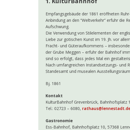
1. KulturBahnhof
[ 7. Juni 2026 ]
Kolp
Empfangsgebäude der 1861 eröffneten Ruhr-
[ 14. Mai 2026 ]
Jul
Anbindung an den “Weltverkehr” erfuhr die 
Aufschwung.
[ 12. Mai 2026 ]
LEA
Die Verwendung von Stilelementen der englisc
[ 4. Mai 2026 ]
100 J
Liebe zur gotischen Kunst im 19. Jh. vor all
Fracht- und Güteraufkommens – insbesonder
AKTUELLES
der Grube Meggen – erfuhr der Bahnhof imme
[ 19. April 2026 ]
Ja
sind so erfolgt, dass jedes Mal ein gestalter
Nach umfangreichen Instandsetzungs- und R
[ 10. Oktober 2025 
Standesamt und musealen Ausstellungsräume
Bj. 1861
Kontakt
KulturBahnhof Grevenbrück, Bahnhofsplatz 
Tel.: 02723 – 6080,
rathaus@lennestadt.d
Gastronomie
Ess-Bahnhof, Bahnhofsplatz 10, 57368 Lenne