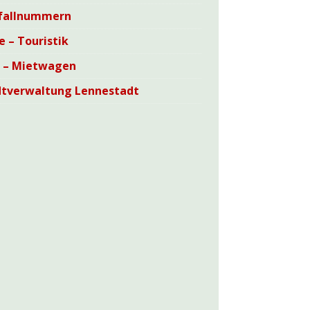
fallnummern
e – Touristik
i – Mietwagen
dtverwaltung Lennestadt