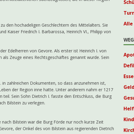
Sch
Tur
Alle
zu den hochadeligen Geschlechtern des Mittelalters. Sie
 Kaiser Friedrich I. Barbarossa, Heinrich VI., Philipp von
WEG
er Edelherren von Gevore. Als erster ist Heinrich I. von
Apo
h als Zeuge eines Rechtsgeschäftes genannt wurde. Sein
Defi
Esse
I. in zahlreichen Dokumenten, so dass anzunehmen ist,
Geld
en Leben der Region inne hatte. Unter anderem nahm er 1217
 teil. Sein Sohn Dietrich I. fasste den Entschluss, die Burg
Ges
h Bilstein zu verlegen.
Helf
Kin
ach Bilstein war die Burg Förde nur noch kurze Zeit
evore, der Onkel des von Bilstein aus regierenden Dietrich
Kirc