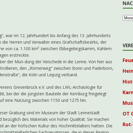
NAC
“, war im 12. Jahrhundert bis Anfang des 13. Jahrhunderts
n die Herren und Verwalter eines Grafschaftsbezirks, der
VER
läche von ca. 1.100 km² zwischen Ebbegebirgskamm, Kahlem
en erstreckte.
Feu
über der Mün-dung der Veischede in die Lenne. Von hier aus
ntrollieren, den „Römerweg“ zwischen Bonn und Paderborn,
Hei
enstraße“, die Köln und Leipzig verband.
Hist
ereins Grevenbrück e.V. und des LWL-Archäologie für
Karn
6, bei der die jüngsten Bauteile der Kernburg freigelegt
auf eine Nutzung zwischen 1150 und 1275 hin.
Mus
dieser Grabung sind im Museum der Stadt Lennestadt
OT 
nd bezüglich des Materials von hoher Qualität. Sie machen
Rot
il an der höfischen Kultur des Hochmittelalters hatten. Die
hmittelalterlichen Sachzeugnissen, die in dieser Region