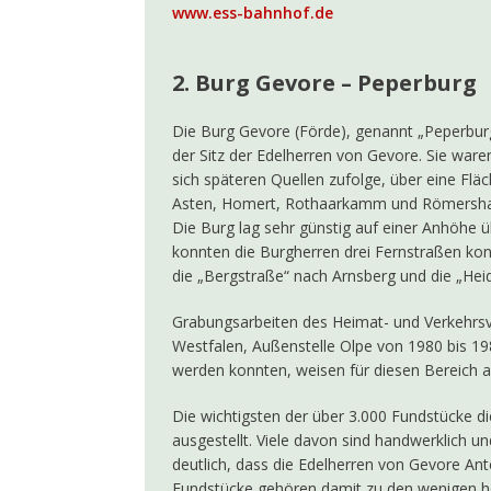
www.ess-bahnhof.de
2. Burg Gevore – Peperburg
Die Burg Gevore (Förde), genannt „Peperburg
der Sitz der Edelherren von Gevore. Sie ware
sich späteren Quellen zufolge, über eine F
Asten, Homert, Rothaarkamm und Römershag
Die Burg lag sehr günstig auf einer Anhöhe 
konnten die Burgherren drei Fernstraßen ko
die „Bergstraße“ nach Arnsberg und die „Heid
Grabungsarbeiten des Heimat- und Verkehrsv
Westfalen, Außenstelle Olpe von 1980 bis 198
werden konnten, weisen für diesen Bereich 
Die wichtigsten der über 3.000 Fundstücke 
ausgestellt. Viele davon sind handwerklich u
deutlich, dass die Edelherren von Gevore Ante
Fundstücke gehören damit zu den wenigen hoc