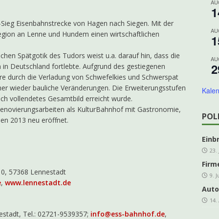
AU
1
ing Grevenbrück Ü 60 geht in die Melbecke
KOLPING
Sieg Eisenbahnstrecke von Hagen nach Siegen. Mit der
es e.V. freut sich über steigende Mitgliederzahlen
AKTUELLES
AU
Region an Lenne und Hundem einen wirtschaftlichen
1
DER-Kleinprojektförderung für den Veischede Park
AKTUELLES
hen Spätgotik des Tudors weist u.a. darauf hin, dass die
AU
ahre Kolpingsfamilie: Nachhaltiges Projekt im Veischede Park
2
em in Deutschland fortlebte. Aufgrund des gestiegenen
e durch die Verladung von Schwefelkies und Schwerspat
r wieder bauliche Veränderungen. Die Erweiterungsstufen
Kalen
hreshauptversammlung kfd Grevenbrück
AKTUELLES
isch vollendetes Gesamtbild erreicht wurde.
enovierungsarbeiten als KulturBahnhof mit Gastronomie,
]
Traditionelles Schlachtfest in der Schützenhalle
ARCHIV
POL
n 2013 neu eröffnet.
Einb
23.
Firm
10, 57368 Lennestadt
9. 
e
,
www.lennestadt.de
Auto
14.
stadt, Tel.: 02721-9539357;
info@ess-bahnhof.de
,