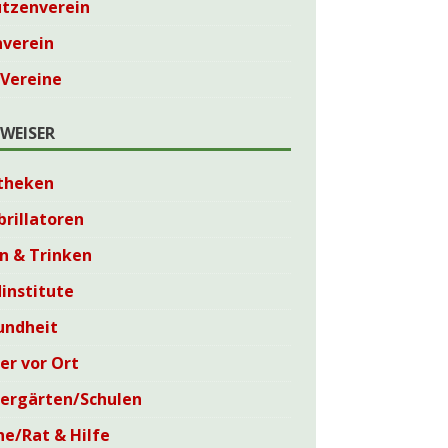
ützenverein
nverein
 Vereine
WEISER
theken
brillatoren
n & Trinken
institute
undheit
er vor Ort
dergärten/Schulen
he/Rat & Hilfe