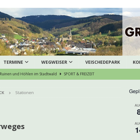
TERMINE
WEGWEISER
VEISCHEDEPARK
KO
Ruinen und Höhlen im Stadtwald
SPORT & FREIZEIT
ausArztZentrum Grevenbrück stellt die Weichen für eine
Gepl
CK
Stationen
särztliche Versorgung
AKTUELLES
AU
enübergabe des Dreigestirns
AKTUELLES
bruch – Pedelec gestohlen
POLIZEI
AU
urweges
zert der Chorjugend
ARCHIV
1
eneinbruch in Grevenbrück
POLIZEI