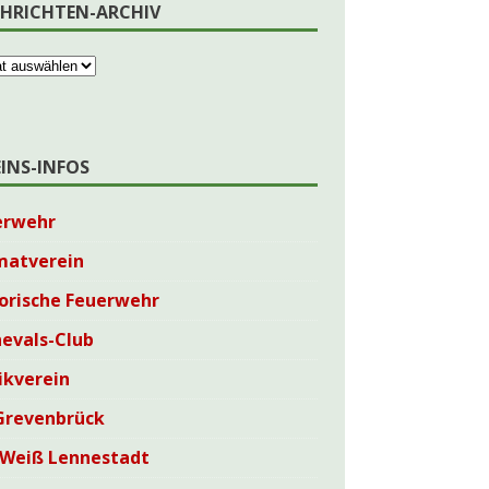
HRICHTEN-ARCHIV
EINS-INFOS
erwehr
matverein
orische Feuerwehr
evals-Club
ikverein
Grevenbrück
-Weiß Lennestadt