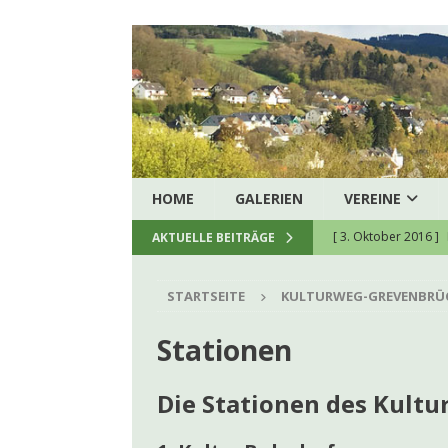
HOME
GALERIEN
VEREINE
[ 3. Oktober 2016 ]
AKTUELLE BEITRÄGE
[ 5. August 2026 ]
H
STARTSEITE
KULTURWEG-GREVENBRÜ
zukunftssichere hau
[ 8. Juli 2026 ]
Spend
Stationen
[ 23. Juni 2026 ]
Ein
Die Stationen des Kult
[ 22. Juni 2026 ]
Kon
[ 9. Juni 2026 ]
Firm