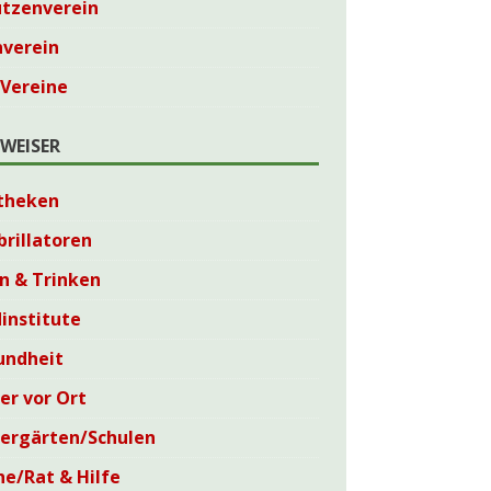
ützenverein
nverein
 Vereine
WEISER
theken
brillatoren
n & Trinken
institute
undheit
er vor Ort
dergärten/Schulen
he/Rat & Hilfe