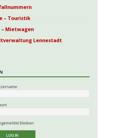
fallnummern
e – Touristik
i – Mietwagen
dtverwaltung Lennestadt
N
tzername
wort
gemeldet bleiben