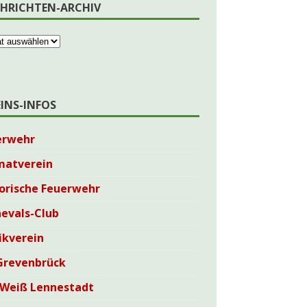
HRICHTEN-ARCHIV
EINS-INFOS
erwehr
matverein
orische Feuerwehr
evals-Club
ikverein
Grevenbrück
-Weiß Lennestadt