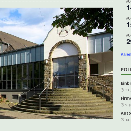
AU
1
ing Grevenbrück Ü 60 geht in die Melbecke
KOLPING
es e.V. freut sich über steigende Mitgliederzahlen
AKTUELLES
AU
1
DER-Kleinprojektförderung für den Veischede Park
AKTUELLES
AU
ahre Kolpingsfamilie: Nachhaltiges Projekt im Veischede Park
2
Kalen
hreshauptversammlung kfd Grevenbrück
AKTUELLES
]
Traditionelles Schlachtfest in der Schützenhalle
ARCHIV
POL
Einb
23.
Firm
9. 
Auto
14.