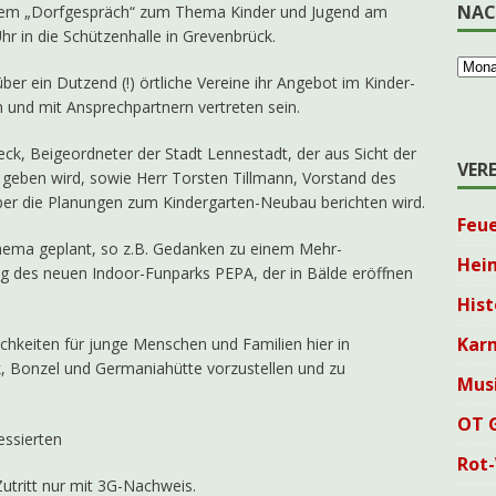
NAC
 einem „Dorfgespräch“ zum Thema Kinder und Jugend am
r in die Schützenhalle in Grevenbrück.
r ein Dutzend (!) örtliche Vereine ihr Angebot im Kinder-
 und mit Ansprechpartnern vertreten sein.
ck, Beigeordneter der Stadt Lennestadt, der aus Sicht der
VER
geben wird, sowie Herr Torsten Tillmann, Vorstand des
ber die Planungen zum Kindergarten-Neubau berichten wird.
Feu
hema geplant, so z.B. Gedanken zu einem Mehr-
Hei
ng des neuen Indoor-Funparks PEPA, der in Bälde eröffnen
Hist
Karn
ichkeiten für junge Menschen und Familien hier in
, Bonzel und Germaniahütte vorzustellen und zu
Mus
OT 
essierten
Rot
utritt nur mit 3G-Nachweis.