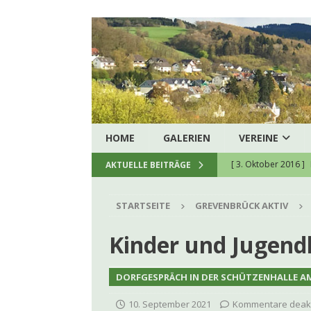
HOME
GALERIEN
VEREINE
[ 3. Oktober 2016 ]
AKTUELLE BEITRÄGE
[ 5. August 2026 ]
H
STARTSEITE
GREVENBRÜCK AKTIV
zukunftssichere hau
[ 8. Juli 2026 ]
Spend
Kinder und Jugendl
[ 23. Juni 2026 ]
Ein
DORFGESPRÄCH IN DER SCHÜTZENHALLE AM
[ 22. Juni 2026 ]
Kon
10. September 2021
Kommentare deakt
[ 9. Juni 2026 ]
Firm