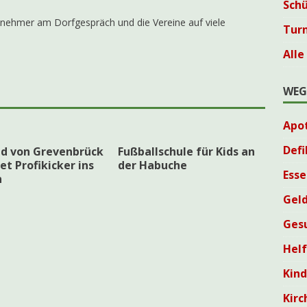
Sch
eilnehmer am Dorfgespräch und die Vereine auf viele
Tur
Alle
WEG
Apo
Defi
nd von Grevenbrück
Fußballschule für Kids an
et Profikicker ins
der Habuche
Esse
n
Geld
Ges
Helf
Kin
Kirc