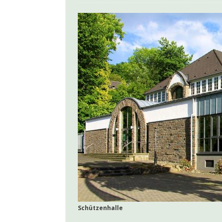
[ 7. Juni 2026 ]
Kolp
[ 14. Mai 2026 ]
Jul
[ 12. Mai 2026 ]
LEA
[ 4. Mai 2026 ]
100 J
AKTUELLES
[ 19. April 2026 ]
Ja
[ 10. Oktober 2025 
Schützenhalle