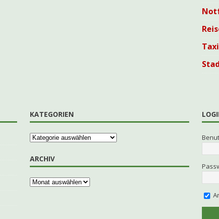
Not
Reis
Tax
Sta
KATEGORIEN
LOGI
Benu
ARCHIV
Pass
An