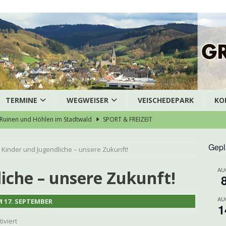
TERMINE
WEGWEISER
VEISCHEDEPARK
KO
Ruinen und Höhlen im Stadtwald
SPORT & FREIZEIT
ausArztZentrum Grevenbrück stellt die Weichen für eine
Gepl
Kinder und Jugendliche – unsere Zukunft!
särztliche Versorgung
AKTUELLES
AU
enübergabe des Dreigestirns
AKTUELLES
iche – unsere Zukunft!
bruch – Pedelec gestohlen
POLIZEI
AU
 17. SEPTEMBER
zert der Chorjugend
ARCHIV
1
iviert
eneinbruch in Grevenbrück
POLIZEI