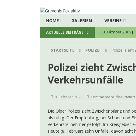
HOME
GALERIEN
VEREINE
[ 3. Oktober 2016 ]
AKTUELLE BEITRÄGE
[ 5. August 2026 ]
H
STARTSEITE
POLIZEI
Polizei zieh
zukunftssichere hau
[ 8. Juli 2026 ]
Spend
Polizei zieht Zwis
[ 23. Juni 2026 ]
Ein
Verkehrsunfälle
[ 22. Juni 2026 ]
Kon
[ 9. Juni 2026 ]
Firm
8. Februar 2021
Kommentare deaktiviert
[ 7. Juni 2026 ]
Kolpi
Die Olper Polizei zieht Zwischenbilanz und b
[ 14. Mai 2026 ]
Jule
als ruhig. Der Empfehlung, bei Schnee und Ei
Verkehrsteilnehmer gefolgt. Im Kreisgebiet e
[ 12. Mai 2026 ]
LEA
Heute (8. Februar) zehn Unfälle, davon acht h
[ 4. Mai 2026 ]
100 J