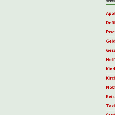
WEG
Apo
Defi
Esse
Geld
Ges
Helf
Kin
Kirc
Not
Reis
Tax