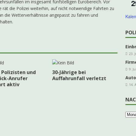
2
ehrsunfällen im insgesamt fünfstelligen Eurobereich. Vor
rät die Polizei weiterhin, auf nicht notwendige Fahrten zu
 an die Wetterverhältnisse angepasst zu fahren und
Kalen
hreshauptversammlung kfd Grevenbrück
AKTUELLES
halten.
Traditionelles Schlachtfest in der Schützenhalle
ARCHIV
POL
Einb
23. 
Firm
9. J
 Polizisten und
30-Jährige bei
Auto
ick-Anrufer
Auffahrunfall verletzt
rt aktiv
14. 
NAC