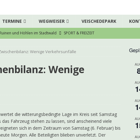
TERMINE
WEGWEISER
VEISCHEDEPARK
KON
Ruinen und Höhlen im Stadtwald
SPORT & FREIZEIT
ausArztZentrum Grevenbrück stellt die Weichen für eine
Gepl
t Zwischenbilanz: Wenige Verkehrsunfälle
särztliche Versorgung
AKTUELLES
AU
enübergabe des Dreigestirns
AKTUELLES
chenbilanz: Wenige
bruch – Pedelec gestohlen
POLIZEI
AU
zert der Chorjugend
ARCHIV
1
eneinbruch in Grevenbrück
POLIZEI
AU
1
ng Grevenbrück Ü 60 geht in die Melbecke
KOLPING
ewertet die witterungsbedingte Lage im Kreis seit Samstag
s e.V. freut sich über steigende Mitgliederzahlen
AKTUELLES
AU
s das Fahrzeug stehen zu lassen, sind anscheinend viele
1
reigneten sich in dem Zeitraum von Samstag (6. Februar) bis
DER-Kleinprojektförderung für den Veischede Park
AKTUELLES
eute Morgen. Alle Beteiligten blieben unverletzt. Der
AU
ahre Kolpingsfamilie: Nachhaltiges Projekt im Veischede Park