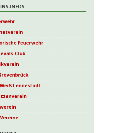
EINS-INFOS
erwehr
matverein
orische Feuerwehr
evals-Club
ikverein
Grevenbrück
-Weiß Lennestadt
ützenverein
nverein
 Vereine