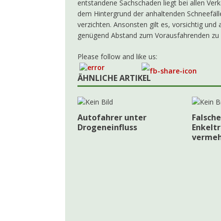
entstandene Sachschaden liegt bei allen Verk
dem Hintergrund der anhaltenden Schneefälle 
AKTUELLES
verzichten. Ansonsten gilt es, vorsichtig und
[ 19. April 2026 ]
Ja
genügend Abstand zum Vorausfahrenden zu 
[ 10. Oktober 2025 ]
Please follow and like us:
ÄHNLICHE ARTIKEL
Autofahrer unter
Falsche
Drogeneinfluss
Enkeltr
vermeh