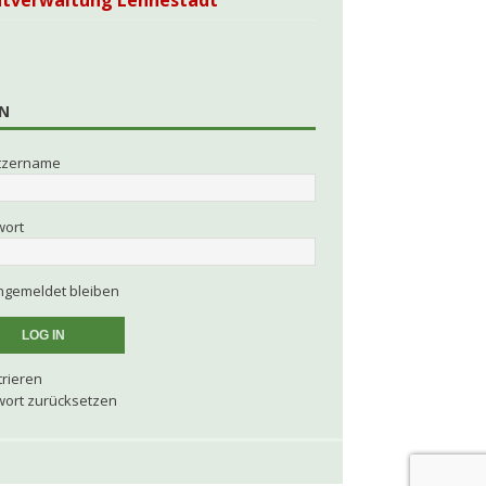
dtverwaltung Lennestadt
N
tzername
wort
gemeldet bleiben
trieren
ort zurücksetzen