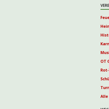
VER
Feu
Hei
Hist
Karn
Mus
OT 
Rot
Sch
Tur
Alle