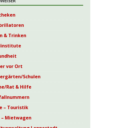
WEISER
theken
brillatoren
n & Trinken
institute
undheit
er vor Ort
dergärten/Schulen
he/Rat & Hilfe
fallnummern
e – Touristik
i – Mietwagen