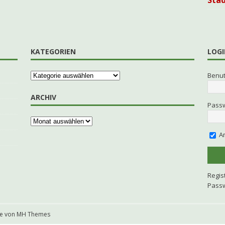
Sta
KATEGORIEN
LOGI
Benu
ARCHIV
Pass
An
Regis
Passw
me von
MH Themes