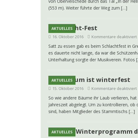
von Oberveischede durch das Tal „In der Hel
(553 m). Weiter führte der Weg zum
[…]
Schlacht-Fest
AKTUELLES
16. Oktober 2016
Kommentare deaktiviert
Satt zu essen gab es beim Schlachtfest in 
es dauerte nicht lange, da war die Schützenha
Unterhaltung sorgte der Musikverein. Fotos
Maibaum ist winterfest
AKTUELLES
15. Oktober 2016
Kommentare deaktiviert
So wie andere Bäume ihr Laub verlieren, hat
Jahreszeit abgelegt. Um zu kontrollieren, o
sind, haben Mitglieder des Stammtischs
[…]
Neues Winterprogramm d
AKTUELLES