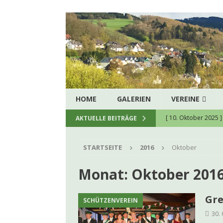
HOME
GALERIEN
VEREINE
[ 3. Oktober 2016 ]
AKTUELLE BEITRÄGE
[ 5. August 2026 ]
H
STARTSEITE
2016
Oktober
zukunftssichere hau
[ 8. Juli 2026 ]
Spend
Monat:
Oktober 201
[ 23. Juni 2026 ]
Ein
Gre
SCHÜTZENVEREIN
[ 22. Juni 2026 ]
Kon
30.
[ 9. Juni 2026 ]
Firm