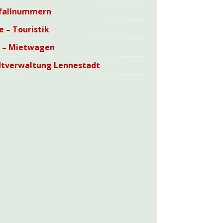
fallnummern
e – Touristik
i – Mietwagen
dtverwaltung Lennestadt