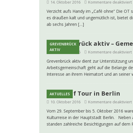
14. Oktober 2016
Kommentare deaktiviert
Verzicht aufs Handy im „Café ohne“ Die OT s
es draußen kalt und ungemütlich ist, bietet d
ab sechs Jahren
[…]
Grevenbrück aktiv – Gem
GREVENBRÜCK
AKTIV
11. Oktober 2016
Kommentare deaktiviert
Grevenbrück aktiv dient zur Unterstützung u
Arbeitsgemeinschaft geht auf die Belange de
Interesse an ihrem Heimatort und an seiner 
SGV auf Tour in Berlin
AKTUELLES
10. Oktober 2016
Kommentare deaktiviert
Vom 29. September bis 5. Oktober 2016 ware
Kulturreise in der Hauptstadt Berlin. Nebe
standen zahlreiche Besichtigungen auf de