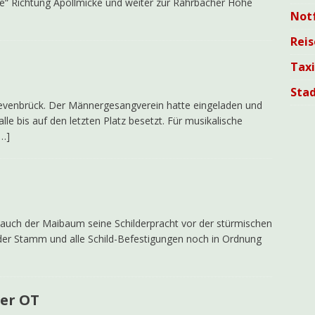
le“ Richtung Apollmicke und weiter zur Rahrbacher Höhe
Not
Reis
Tax
Sta
Grevenbrück. Der Männergesangverein hatte eingeladen und
lle bis auf den letzten Platz besetzt. Für musikalische
[…]
 auch der Maibaum seine Schilderpracht vor der stürmischen
b der Stamm und alle Schild-Befestigungen noch in Ordnung
er OT