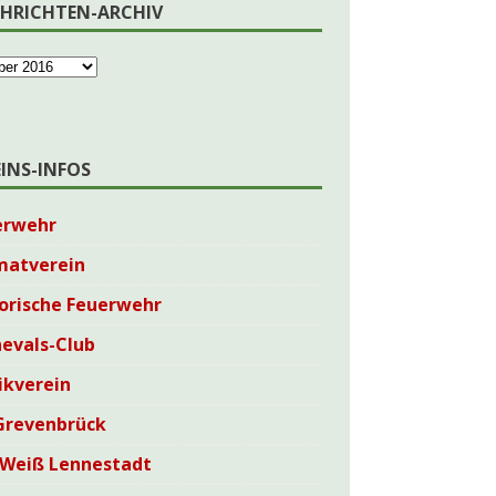
HRICHTEN-ARCHIV
EINS-INFOS
erwehr
matverein
orische Feuerwehr
evals-Club
ikverein
Grevenbrück
-Weiß Lennestadt