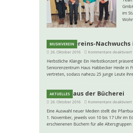
GmbH 
im St
Wohn
Musikvereins-Nachwuchs 
MUSIKVEREIN
26. Oktober 2016
Kommentare deaktiviert
Herbstliche Klänge Ein Herbstkonzert präse
Seniorenzentrum Haus Habbecker Heide in Fi
vertreten, sodass nahezu 25 junge Leute ih
Neues aus der Bücherei
AKTUELLES
26. Oktober 2016
Kommentare deaktiviert
Eine Auswahl neuer Medien stellt die Pfarrb
1. November, jeweils von 10 bis 17 Uhr im Ed
erschienenen Büchern für alle Altersgruppen