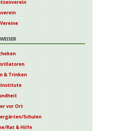
ützenverein
nverein
 Vereine
WEISER
theken
brillatoren
n & Trinken
institute
undheit
er vor Ort
dergärten/Schulen
he/Rat & Hilfe