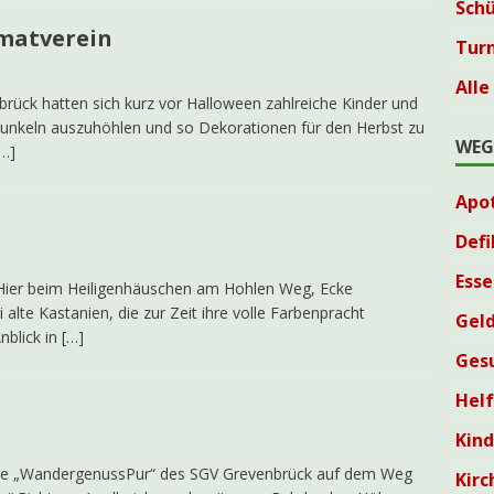
Sch
imatverein
Tur
Alle
rück hatten sich kurz vor Halloween zahlreiche Kinder und
unkeln auszuhöhlen und so Dekorationen für den Herbst zu
WEG
[…]
Apo
Defi
Esse
n. Hier beim Heiligenhäuschen am Hohlen Weg, Ecke
alte Kastanien, die zur Zeit ihre volle Farbenpracht
Geld
nblick in
[…]
Ges
Helf
Kin
ppe „WandergenussPur“ des SGV Grevenbrück auf dem Weg
Kirc