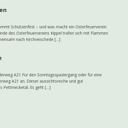
ten
mmt Schützenfest – und was macht ein Osterfeuerverein
unde des Osterfeuervereins Kippel trafen sich mit Flammen
gemeinsam nach Kirchveischede
[…]
e
nderweg A21 Für den Sonntagsspaziergang oder für eine
rweg A21 an. Dieser aussichtsreiche und gut
s Pettmecketal. Es geht
[…]