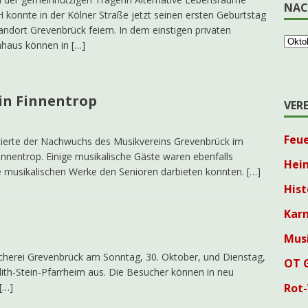
NAC
konnte in der Kölner Straße jetzt seinen ersten Geburtstag
andort Grevenbrück feiern. In dem einstigen privaten
haus können in
[…]
in Finnentrop
VER
Feu
ntierte der Nachwuchs des Musikvereins Grevenbrück im
nnentrop. Einige musikalische Gäste waren ebenfalls
Hei
re musikalischen Werke den Senioren darbieten konnten.
[…]
Hist
Karn
Mus
ücherei Grevenbrück am Sonntag, 30. Oktober, und Dienstag,
OT 
ith-Stein-Pfarrheim aus. Die Besucher können in neu
Rot
[…]