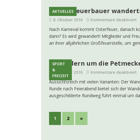
Osterfeuerbauer wander
AKTUELLES
8. Oktober 2016
Kommentare deaktiviert
Nach Karneval kommt Osterfeuer, danach ko
dann? Es wird gewandert! Mitglieder und Fre
an ihrer alljährlichen Großfeuerstelle, um 
Wandern um die Petmeck
SPORT
&
8. Oktober 2016
Kommentare deaktiviert
FREIZEIT
Aussichtsreich mit vielen Varianten: Der Wa
Runde nach Feierabend bietet sich der Wande
ausgeschilderte Rundweg führt einmal um da
1
2
»