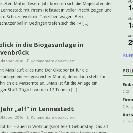
AU
etzten Mal in diesem Jahr konnten sich die Majestäten der
1
ing Grevenbrück Ü 60 geht in die Melbecke
KOLPING
 Lennestadt mit ihrem Hofstaat in voller Pracht zeigen und
em Schützenvolk ein Tänzchen wagen. Beim
es e.V. freut sich über steigende Mitgliederzahlen
AKTUELLES
AU
1
schützenball in Oedingen trafen sich die 14
[…]
DER-Kleinprojektförderung für den Veischede Park
AKTUELLES
AU
ahre Kolpingsfamilie: Nachhaltiges Projekt im Veischede Park
2
blick in die Biogasanlage in
evenbrück
Kalen
hreshauptversammlung kfd Grevenbrück
AKTUELLES
 Oktober 2016
Kommentare deaktiviert
]
Traditionelles Schlachtfest in der Schützenhalle
ARCHIV
it Mais läuft alles rund Der Oktober ist für die
POL
sanlage ein ereignisreicher Monat, denn dann steht für
nlich die Maisernte an. „Mais ist für die Anlage ein
Einb
iger Stoff. Täglich werden 17 Tonnen
[…]
23. 
Firm
9. J
 Jahr „alf“ in Lennestadt
Auto
 Oktober 2016
Kommentare deaktiviert
14. 
ot für Frauen in Wohnungsnot feiert Geburtstag Das alf-
der gemeinnützigen Trägerin Alternative Lebensräume