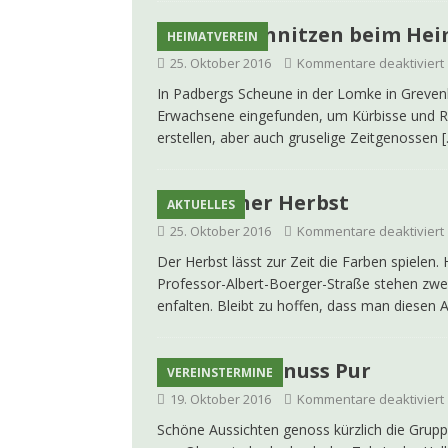
Kürbisschnitzen beim He
HEIMATVEREIN
25. Oktober 2016
Kommentare deaktiviert
In Padbergs Scheune in der Lomke in Grevenb
Erwachsene eingefunden, um Kürbisse und R
erstellen, aber auch gruselige Zeitgenossen
Goldener Herbst
AKTUELLES
25. Oktober 2016
Kommentare deaktiviert
Der Herbst lässt zur Zeit die Farben spiele
Professor-Albert-Boerger-Straße stehen zwei 
enfalten. Bleibt zu hoffen, dass man diesen A
Wandergenuss Pur
VEREINSTERMINE
19. Oktober 2016
Kommentare deaktiviert
Schöne Aussichten genoss kürzlich die Gru