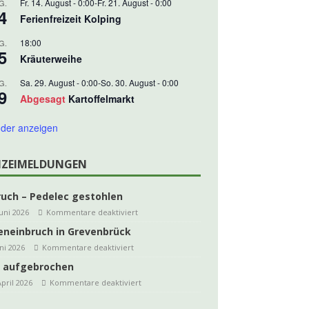
Fr. 14. August - 0:00
-
Fr. 21. August - 0:00
G.
4
Ferienfreizeit Kolping
18:00
G.
5
Kräuterweihe
Sa. 29. August - 0:00
-
So. 30. August - 0:00
G.
9
Abgesagt
Kartoffelmarkt
der anzeigen
IZEIMELDUNGEN
ruch – Pedelec gestohlen
Juni 2026
Kommentare deaktiviert
eneinbruch in Grevenbrück
uni 2026
Kommentare deaktiviert
 aufgebrochen
April 2026
Kommentare deaktiviert