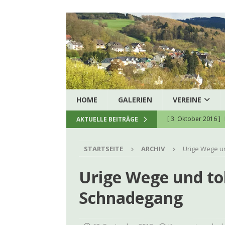
HOME
GALERIEN
VEREINE
[ 3. Oktober 2016 ]
AKTUELLE BEITRÄGE
[ 5. August 2026 ]
H
STARTSEITE
ARCHIV
Urige Wege u
zukunftssichere hau
[ 8. Juli 2026 ]
Spend
Urige Wege und to
[ 23. Juni 2026 ]
Ein
Schnadegang
[ 22. Juni 2026 ]
Kon
[ 9. Juni 2026 ]
Firm