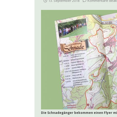
13. September 2018
Kommentare deakt
[ 7. Juni 2026 ]
Kolp
[ 14. Mai 2026 ]
Jul
[ 12. Mai 2026 ]
LEA
[ 4. Mai 2026 ]
100 J
AKTUELLES
[ 19. April 2026 ]
Ja
[ 10. Oktober 2025 
Die Schnadegänger bekommen einen Flyer mi