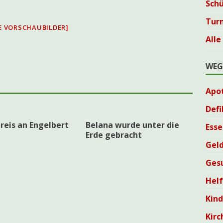
Sch
Tur
E VORSCHAUBILDER]
Alle
WEG
Apo
Defi
reis an Engelbert
Belana wurde unter die
Esse
Erde gebracht
Geld
Ges
Helf
Kin
Kirc