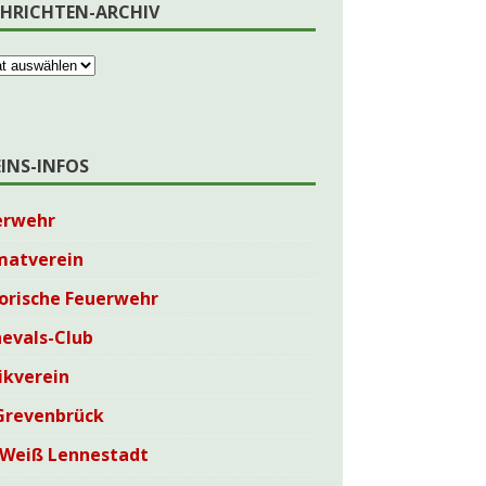
HRICHTEN-ARCHIV
EINS-INFOS
erwehr
matverein
orische Feuerwehr
evals-Club
ikverein
Grevenbrück
-Weiß Lennestadt