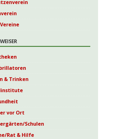
ützenverein
nverein
 Vereine
WEISER
theken
brillatoren
n & Trinken
institute
undheit
er vor Ort
dergärten/Schulen
he/Rat & Hilfe