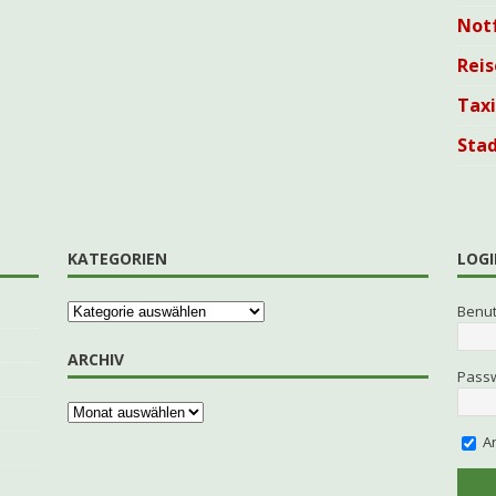
Not
Reis
Tax
Sta
KATEGORIEN
LOGI
Benu
ARCHIV
Pass
An