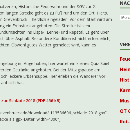
NAC
tverein, Historische Feuerwehr und der SGV zur 2.
 km langen Strecke geht es zu Fuß rund um den Ort. Hierzu
n Grevenbrück – herzlich eingeladen. Vor dem Start wird am
ng ein Frühstück angeboten. Die Strecke ist sehr
undumsichten ins Elspe-, Lenne- und Repetal. Es geht über
h über Asphalt. Besondere Kondition ist nicht erforderlich,
VER
chten. Obwohl gutes Wetter gemeldet wird, kann es
Feu
gebung im Auge haben, hier wartet ein kleines Quiz-Spiel
Hei
werden Getränke angeboten. Bei der Mittagspause am
och leckere Erbsensuppe. Hier erleben die Wanderer vor
Hist
auf sich hat.
Karn
Mus
zur Schlade 2018 (PDF 456 kB)
OT 
revenbrueck.de/download/t113586606_schlade 2018.gpx“
ecke als gpx-Datei“ width=“300″]
Rot