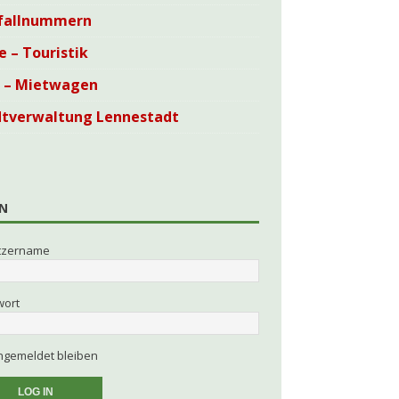
fallnummern
e – Touristik
i – Mietwagen
dtverwaltung Lennestadt
N
tzername
wort
gemeldet bleiben