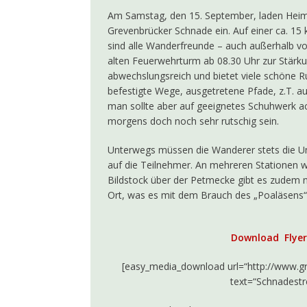
Am Samstag, den 15. September, laden Heima
Grevenbrücker Schnade ein. Auf einer ca. 15
sind alle Wanderfreunde – auch außerhalb vo
alten Feuerwehrturm ab 08.30 Uhr zur Stärku
abwechslungsreich und bietet viele schöne R
befestigte Wege, ausgetretene Pfade, z.T. auc
man sollte aber auf geeignetes Schuhwerk a
morgens doch noch sehr rutschig sein.
Unterwegs müssen die Wanderer stets die Um
auf die Teilnehmer. An mehreren Stationen 
Bildstock über der Petmecke gibt es zudem n
Ort, was es mit dem Brauch des „Poaläsens“ 
Download Flyer 
[easy_media_download url=“http://www.g
text=“Schnadestr