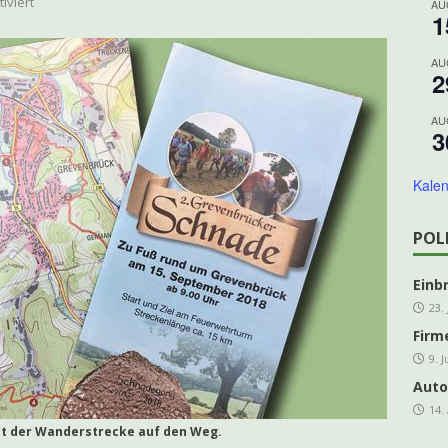
iviert
AU
1
ing Grevenbrück Ü 60 geht in die Melbecke
KOLPING
es e.V. freut sich über steigende Mitgliederzahlen
AKTUELLES
AU
2
DER-Kleinprojektförderung für den Veischede Park
AKTUELLES
AU
ahre Kolpingsfamilie: Nachhaltiges Projekt im Veischede Park
3
Kalen
hreshauptversammlung kfd Grevenbrück
AKTUELLES
]
Traditionelles Schlachtfest in der Schützenhalle
ARCHIV
POL
Einb
23.
Firm
9. 
Auto
14.
t der Wanderstrecke auf den Weg.