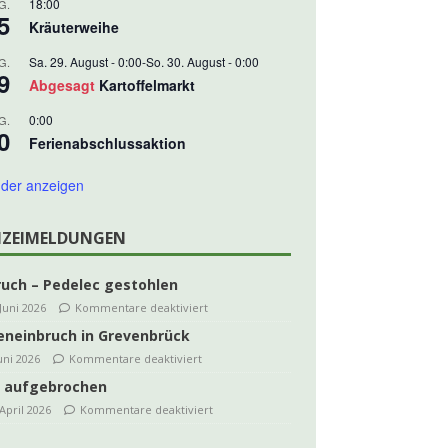
18:00
G.
5
Kräuterweihe
Sa. 29. August - 0:00
-
So. 30. August - 0:00
G.
9
Abgesagt
Kartoffelmarkt
0:00
G.
0
Ferienabschlussaktion
der anzeigen
IZEIMELDUNGEN
ruch – Pedelec gestohlen
 Juni 2026
Kommentare deaktiviert
eneinbruch in Grevenbrück
Juni 2026
Kommentare deaktiviert
 aufgebrochen
 April 2026
Kommentare deaktiviert