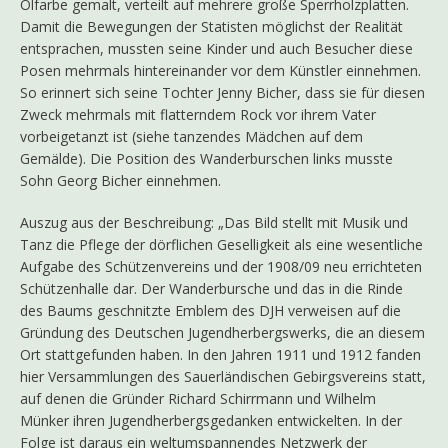
Ölfarbe gemalt, verteilt auf mehrere große Sperrholzplatten.
Damit die Bewegungen der Statisten möglichst der Realität
entsprachen, mussten seine Kinder und auch Besucher diese
Posen mehrmals hintereinander vor dem Künstler einnehmen.
So erinnert sich seine Tochter Jenny Bicher, dass sie für diesen
Zweck mehrmals mit flatterndem Rock vor ihrem Vater
vorbeigetanzt ist (siehe tanzendes Mädchen auf dem
Gemälde). Die Position des Wanderburschen links musste
Sohn Georg Bicher einnehmen.
Auszug aus der Beschreibung: „Das Bild stellt mit Musik und
Tanz die Pflege der dörflichen Geselligkeit als eine wesentliche
Aufgabe des Schützenvereins und der 1908/09 neu errichteten
Schützenhalle dar. Der Wanderbursche und das in die Rinde
des Baums geschnitzte Emblem des DJH verweisen auf die
Gründung des Deutschen Jugendherbergswerks, die an diesem
Ort stattgefunden haben. In den Jahren 1911 und 1912 fanden
hier Versammlungen des Sauerländischen Gebirgsvereins statt,
auf denen die Gründer Richard Schirrmann und Wilhelm
Münker ihren Jugendherbergsgedanken entwickelten. In der
Folge ist daraus ein weltumspannendes Netzwerk der