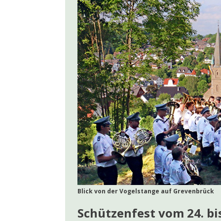
[ 7. Juni 2026 ]
Kolp
[ 14. Mai 2026 ]
Jul
[ 12. Mai 2026 ]
LEA
[ 4. Mai 2026 ]
100 J
AKTUELLES
[ 19. April 2026 ]
Ja
[ 10. Oktober 2025 
Blick von der Vogelstange auf Grevenbrück
Schützenfest vom 24. bis