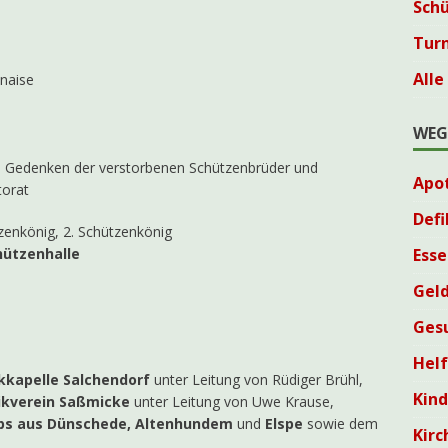
Sch
Tur
Alle
naise
WEG
m Gedenken der verstorbenen Schützenbrüder und
Apo
torat
Defi
tzenkönig, 2. Schützenkönig
Esse
hützenhalle
Geld
Ges
Helf
kkapelle Salchendorf
unter Leitung von Rüdiger Brühl,
Kin
kverein Saßmicke
unter Leitung von Uwe Krause,
s aus Dünschede, Altenhundem
und
Elspe
sowie dem
Kirc