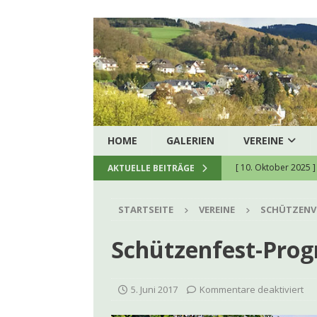
HOME
GALERIEN
VEREINE
[ 3. Oktober 2016 ]
AKTUELLE BEITRÄGE
[ 5. August 2026 ]
H
STARTSEITE
VEREINE
SCHÜTZENV
zukunftssichere hau
[ 8. Juli 2026 ]
Spend
Schützenfest-Pro
[ 23. Juni 2026 ]
Ein
[ 22. Juni 2026 ]
Kon
5. Juni 2017
Kommentare deaktiviert
[ 9. Juni 2026 ]
Firm