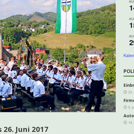
AU
1
ing Grevenbrück Ü 60 geht in die Melbecke
KOLPING
es e.V. freut sich über steigende Mitgliederzahlen
AKTUELLES
AU
1
DER-Kleinprojektförderung für den Veischede Park
AKTUELLES
AU
ahre Kolpingsfamilie: Nachhaltiges Projekt im Veischede Park
2
Kalen
hreshauptversammlung kfd Grevenbrück
AKTUELLES
]
Traditionelles Schlachtfest in der Schützenhalle
ARCHIV
POL
Einb
23.
Firm
9. 
Auto
14.
 26. Juni 2017