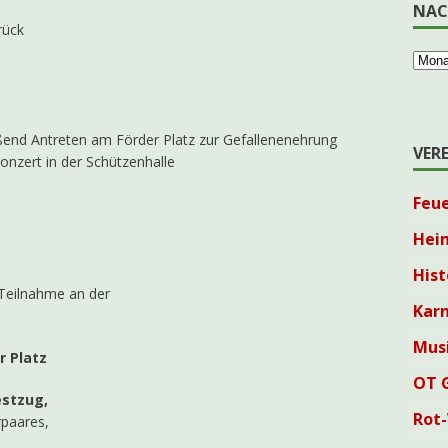
NAC
rück
ßend Antreten am Förder Platz zur Gefallenenehrung
VER
onzert in der Schützenhalle
Feu
Hei
Hist
 Teilnahme an der
Karn
Mus
r Platz
OT 
estzug,
Rot
rpaares,