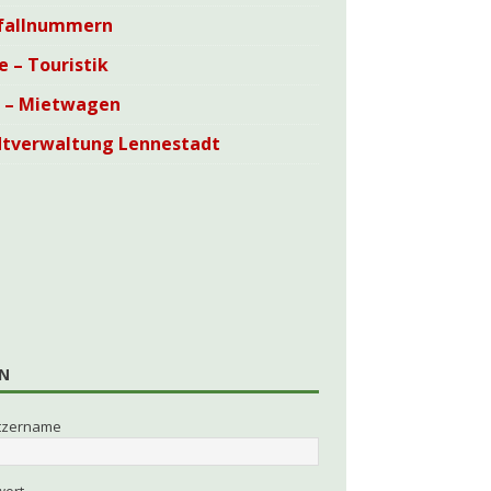
fallnummern
e – Touristik
i – Mietwagen
dtverwaltung Lennestadt
N
tzername
wort