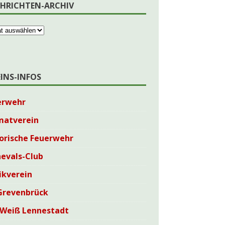
HRICHTEN-ARCHIV
EINS-INFOS
erwehr
matverein
orische Feuerwehr
evals-Club
ikverein
Grevenbrück
-Weiß Lennestadt