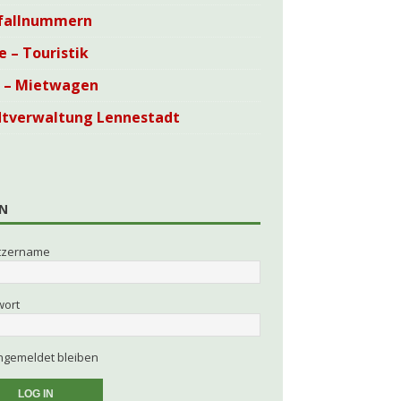
fallnummern
e – Touristik
i – Mietwagen
dtverwaltung Lennestadt
N
tzername
wort
gemeldet bleiben