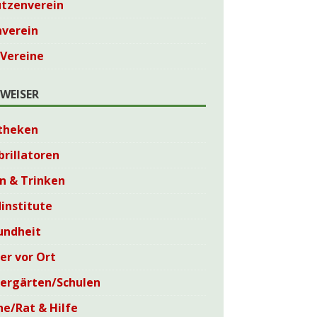
ützenverein
nverein
 Vereine
WEISER
theken
brillatoren
n & Trinken
institute
undheit
er vor Ort
dergärten/Schulen
he/Rat & Hilfe