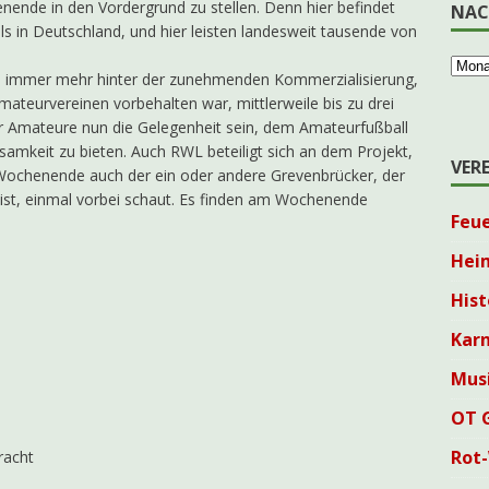
nende in den Vordergrund zu stellen. Denn hier befindet
NAC
lls in Deutschland, und hier leisten landesweit tausende von
ll immer mehr hinter der zunehmenden Kommerzialisierung,
mateurvereinen vorbehalten war, mittlerweile bis zu drei
der Amateure nun die Gelegenheit sein, dem Amateurfußball
samkeit zu bieten. Auch RWL beteiligt sich an dem Projekt,
VER
Wochenende auch der ein oder andere Grevenbrücker, der
 ist, einmal vorbei schaut. Es finden am Wochenende
Feu
Hei
Hist
Karn
Mus
OT 
Rot
racht