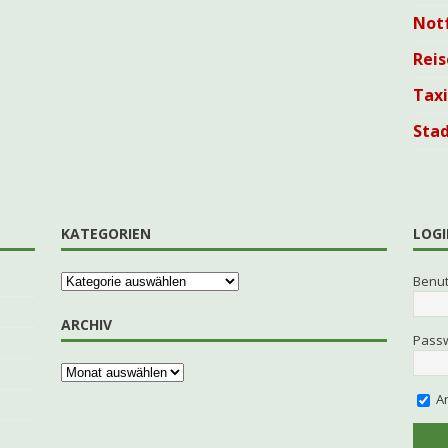
Not
Reis
Tax
Sta
KATEGORIEN
LOGI
Benu
ARCHIV
Pass
An