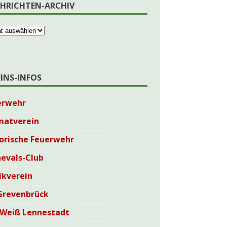
HRICHTEN-ARCHIV
EINS-INFOS
erwehr
matverein
orische Feuerwehr
evals-Club
ikverein
Grevenbrück
-Weiß Lennestadt