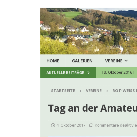
HOME
GALERIEN
VEREINE
[ 3. Oktober 2016 ]
AKTUELLE BEITRÄGE
[ 5. August 2026 ]
H
STARTSEITE
VEREINE
ROT-WEISS 
zukunftssichere hau
[ 8. Juli 2026 ]
Spend
Tag an der Amateu
[ 23. Juni 2026 ]
Ein
[ 22. Juni 2026 ]
Kon
4. Oktober 2017
Kommentare deaktivie
[ 9. Juni 2026 ]
Firm