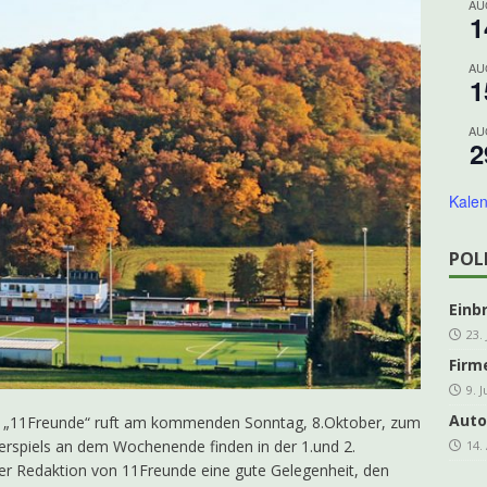
AU
1
ing Grevenbrück Ü 60 geht in die Melbecke
KOLPING
es e.V. freut sich über steigende Mitgliederzahlen
AKTUELLES
AU
1
DER-Kleinprojektförderung für den Veischede Park
AKTUELLES
AU
ahre Kolpingsfamilie: Nachhaltiges Projekt im Veischede Park
2
Kalen
hreshauptversammlung kfd Grevenbrück
AKTUELLES
]
Traditionelles Schlachtfest in der Schützenhalle
ARCHIV
POL
Einb
23.
Firm
9. 
Auto
ift „11Freunde“ ruft am kommenden Sonntag, 8.Oktober, zum
erspiels an dem Wochenende finden in der 1.und 2.
14.
 der Redaktion von 11Freunde eine gute Gelegenheit, den