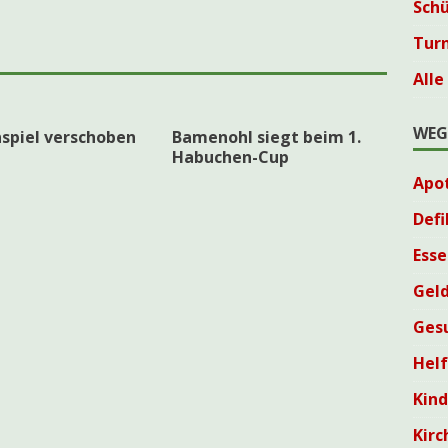
Sch
Tur
Alle
WEG
spiel verschoben
Bamenohl siegt beim 1.
Habuchen-Cup
Apo
Defi
Esse
Geld
Ges
Helf
Kin
Kirc