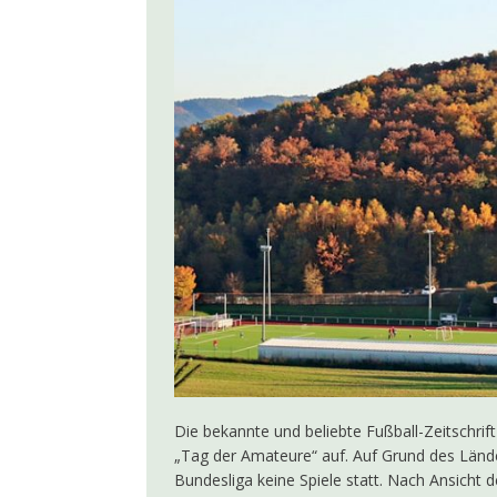
[ 7. Juni 2026 ]
Kolp
[ 14. Mai 2026 ]
Jul
[ 12. Mai 2026 ]
LEA
[ 4. Mai 2026 ]
100 J
AKTUELLES
[ 19. April 2026 ]
Ja
[ 10. Oktober 2025 
Die bekannte und beliebte Fußball-Zeitschr
„Tag der Amateure“ auf. Auf Grund des Länd
Bundesliga keine Spiele statt. Nach Ansicht