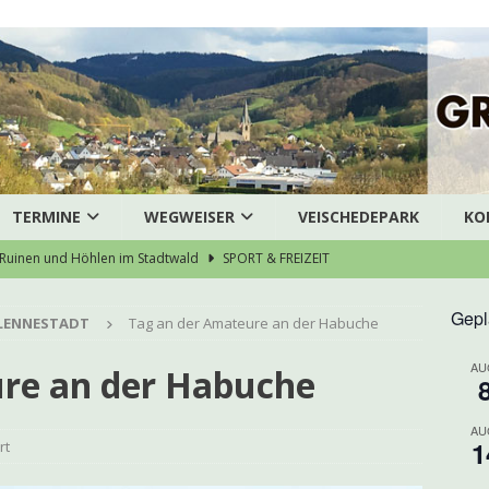
TERMINE
WEGWEISER
VEISCHEDEPARK
KO
Ruinen und Höhlen im Stadtwald
SPORT & FREIZEIT
ausArztZentrum Grevenbrück stellt die Weichen für eine
Gepl
LENNESTADT
Tag an der Amateure an der Habuche
särztliche Versorgung
AKTUELLES
AU
enübergabe des Dreigestirns
AKTUELLES
re an der Habuche
bruch – Pedelec gestohlen
POLIZEI
AU
zert der Chorjugend
ARCHIV
1
rt
eneinbruch in Grevenbrück
POLIZEI