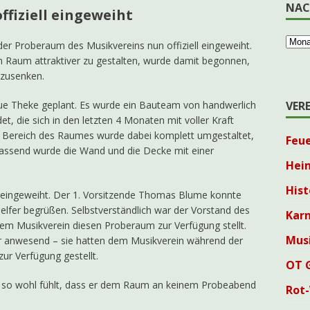
NAC
fiziell eingeweiht
 Proberaum des Musikvereins nun offiziell eingeweiht.
Raum attraktiver zu gestalten, wurde damit begonnen,
bzusenken.
VER
eue Theke geplant. Es wurde ein Bauteam von handwerlich
t, die sich in den letzten 4 Monaten mit voller Kraft
 Bereich des Raumes wurde dabei komplett umgestaltet,
Feu
passend wurde die Wand und die Decke mit einer
Hei
Hist
ll eingeweiht. Der 1. Vorsitzende Thomas Blume konnte
lfer begrüßen. Selbstverständlich war der Vorstand des
Karn
em Musikverein diesen Proberaum zur Verfügung stellt.
Mus
r anwesend – sie hatten dem Musikverein während der
r Verfügung gestellt.
OT 
ier so wohl fühlt, dass er dem Raum an keinem Probeabend
Rot