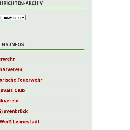
HRICHTEN-ARCHIV
EINS-INFOS
erwehr
matverein
orische Feuerwehr
evals-Club
ikverein
Grevenbrück
-Weiß Lennestadt