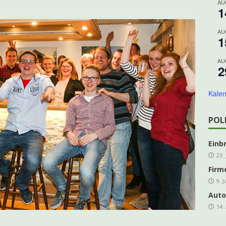
AU
1
ing Grevenbrück Ü 60 geht in die Melbecke
KOLPING
es e.V. freut sich über steigende Mitgliederzahlen
AKTUELLES
AU
1
DER-Kleinprojektförderung für den Veischede Park
AKTUELLES
AU
ahre Kolpingsfamilie: Nachhaltiges Projekt im Veischede Park
2
Kalen
hreshauptversammlung kfd Grevenbrück
AKTUELLES
]
Traditionelles Schlachtfest in der Schützenhalle
ARCHIV
POL
Einb
23.
Firm
9. 
Auto
14.