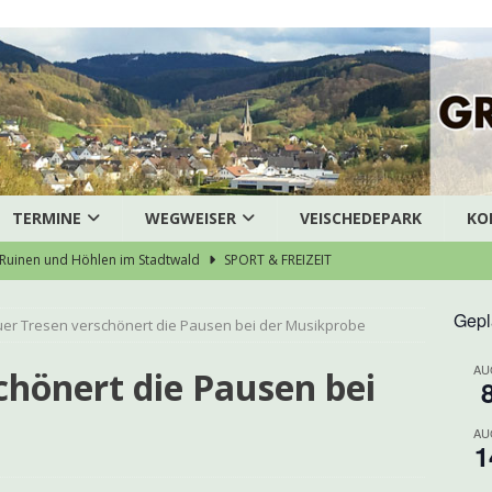
TERMINE
WEGWEISER
VEISCHEDEPARK
KO
Ruinen und Höhlen im Stadtwald
SPORT & FREIZEIT
ausArztZentrum Grevenbrück stellt die Weichen für eine
Gepl
er Tresen verschönert die Pausen bei der Musikprobe
särztliche Versorgung
AKTUELLES
AU
enübergabe des Dreigestirns
AKTUELLES
chönert die Pausen bei
bruch – Pedelec gestohlen
POLIZEI
AU
zert der Chorjugend
ARCHIV
1
eneinbruch in Grevenbrück
POLIZEI