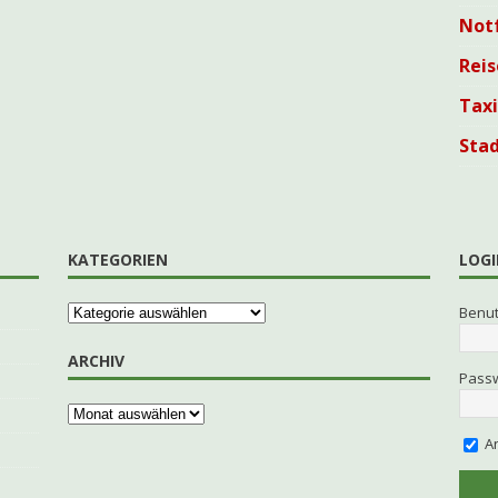
Not
Reis
Tax
Sta
KATEGORIEN
LOGI
Benu
ARCHIV
Pass
An