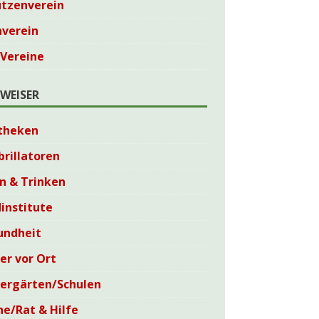
ützenverein
nverein
 Vereine
WEISER
theken
brillatoren
n & Trinken
institute
undheit
er vor Ort
dergärten/Schulen
he/Rat & Hilfe