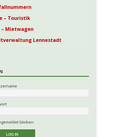
fallnummern
e – Touristik
i – Mietwagen
dtverwaltung Lennestadt
N
tzername
wort
gemeldet bleiben