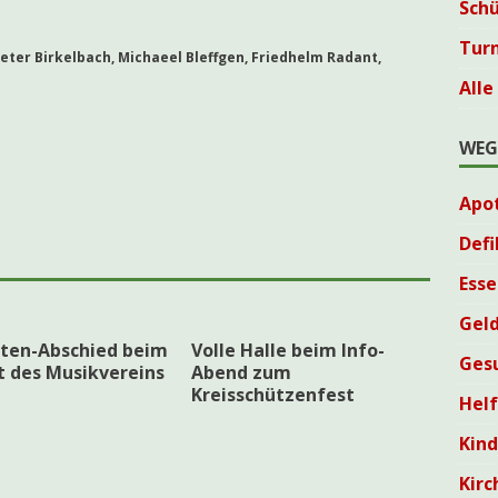
Sch
Tur
er Birkelbach, Michaeel Bleffgen, Friedhelm Radant,
Alle
WEG
Apo
Defi
Esse
Geld
nten-Abschied beim
Volle Halle beim Info-
Ges
t des Musikvereins
Abend zum
Kreisschützenfest
Helf
Kin
Kirc