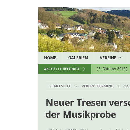
HOME
GALERIEN
VEREINE
[ 3. Oktober 2016 ]
AKTUELLE BEITRÄGE
[ 5. August 2026 ]
H
STARTSEITE
VEREINSTERMINE
Neu
zukunftssichere hau
[ 8. Juli 2026 ]
Spend
Neuer Tresen vers
[ 23. Juni 2026 ]
Ein
der Musikprobe
[ 22. Juni 2026 ]
Kon
[ 9. Juni 2026 ]
Firm