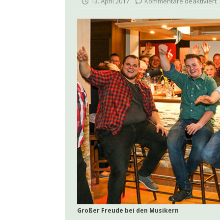
13. April 2017
Kommentare deaktiviert
[ 7. Juni 2026 ]
Kolp
[ 14. Mai 2026 ]
Jul
[ 12. Mai 2026 ]
LEA
[ 4. Mai 2026 ]
100 J
AKTUELLES
[ 19. April 2026 ]
Ja
[ 10. Oktober 2025 
Großer Freude bei den Musikern