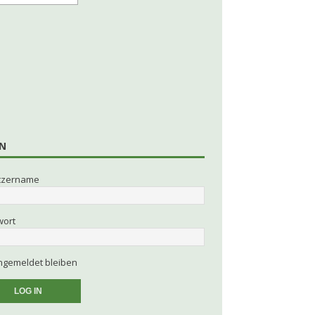
N
tzername
wort
gemeldet bleiben