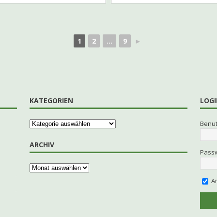
1
2
...
9
►
KATEGORIEN
LOGI
Benu
ARCHIV
Pass
An