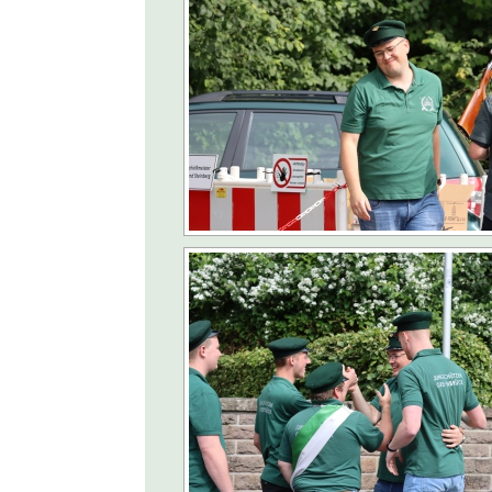
[ 7. Juni 2026 ]
Kolpi
[ 14. Mai 2026 ]
Jule
[ 12. Mai 2026 ]
LEA
[ 4. Mai 2026 ]
100 J
AKTUELLES
[ 19. April 2026 ]
Ja
[ 10. Oktober 2025 ]