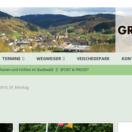
TERMINE
WEGWEISER
VEISCHEDEPARK
KON
Ruinen und Höhlen im Stadtwald
SPORT & FREIZEIT
ausArztZentrum Grevenbrück stellt die Weichen für eine
0610_SF_Montag
särztliche Versorgung
AKTUELLES
enübergabe des Dreigestirns
AKTUELLES
g
bruch – Pedelec gestohlen
POLIZEI
zert der Chorjugend
ARCHIV
eneinbruch in Grevenbrück
POLIZEI