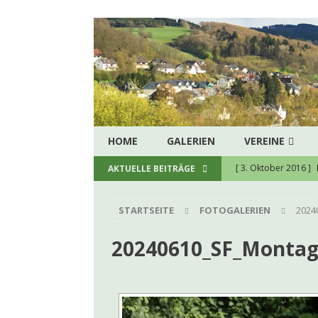
HOME
GALERIEN
VEREINE
[ 3. Oktober 2016 ]
AKTUELLE BEITRÄGE
[ 5. August 2026 ]
H
STARTSEITE
FOTOGALERIEN
2024
zukunftssichere hau
[ 8. Juli 2026 ]
Spend
20240610_SF_Monta
[ 23. Juni 2026 ]
Ein
[ 22. Juni 2026 ]
Kon
[ 9. Juni 2026 ]
Firm