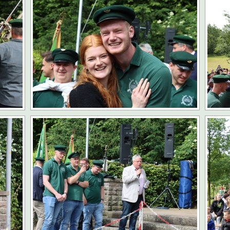
ng Grevenbrück Ü 60 geht in die Melbecke
KOLPING
s e.V. freut sich über steigende Mitgliederzahlen
AKTUELLES
DER-Kleinprojektförderung für den Veischede Park
AKTUELLES
ahre Kolpingsfamilie: Nachhaltiges Projekt im Veischede Park
hreshauptversammlung kfd Grevenbrück
AKTUELLES
Traditionelles Schlachtfest in der Schützenhalle
ARCHIV