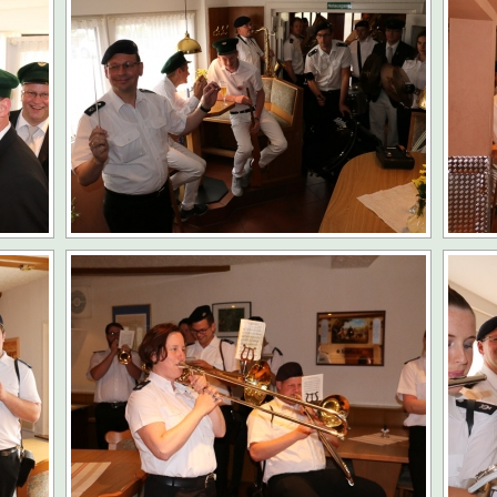
ng Grevenbrück Ü 60 geht in die Melbecke
KOLPING
s e.V. freut sich über steigende Mitgliederzahlen
AKTUELLES
DER-Kleinprojektförderung für den Veischede Park
AKTUELLES
ahre Kolpingsfamilie: Nachhaltiges Projekt im Veischede Park
hreshauptversammlung kfd Grevenbrück
AKTUELLES
Traditionelles Schlachtfest in der Schützenhalle
ARCHIV