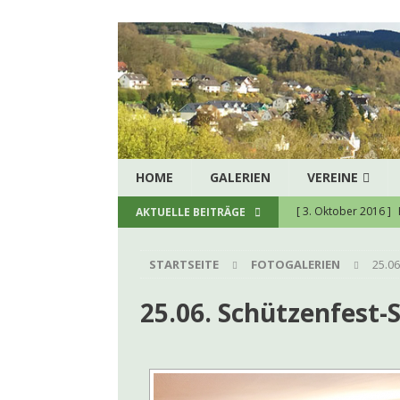
HOME
GALERIEN
VEREINE
[ 3. Oktober 2016 ]
AKTUELLE BEITRÄGE
[ 5. August 2026 ]
H
STARTSEITE
FOTOGALERIEN
25.0
zukunftssichere hau
[ 8. Juli 2026 ]
Spend
25.06. Schützenfest-
[ 23. Juni 2026 ]
Ein
[ 22. Juni 2026 ]
Kon
[ 9. Juni 2026 ]
Firm