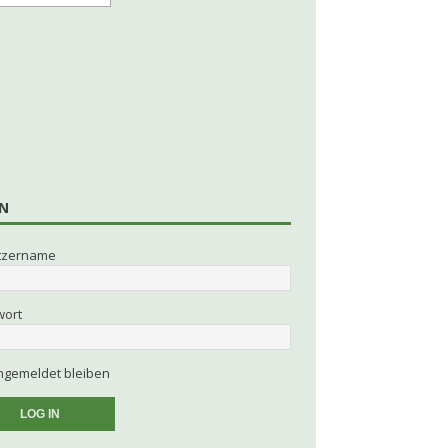
N
tzername
wort
gemeldet bleiben