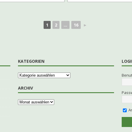
1
2
...
16
►
KATEGORIEN
LOGI
Benu
ARCHIV
Pass
An