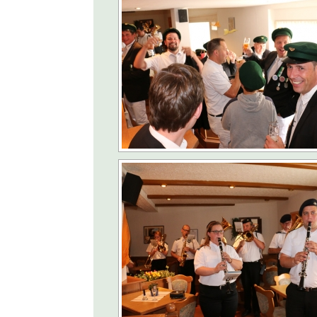
[ 7. Juni 2026 ]
Kolpi
[ 14. Mai 2026 ]
Jule
[ 12. Mai 2026 ]
LEA
[ 4. Mai 2026 ]
100 J
AKTUELLES
[ 19. April 2026 ]
Ja
[ 10. Oktober 2025 ]